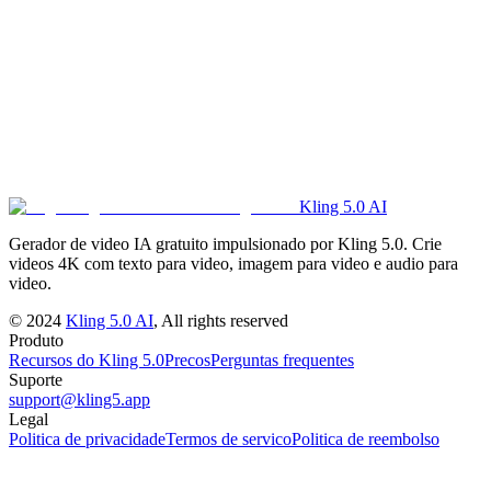
differ across plans, resellers, and API wrappers.
Kling 5.0 AI
Try Kling 3.0 Motion Control
See Pricing
Gerador de video IA gratuito impulsionado por Kling 5.0. Crie
videos 4K com texto para video, imagem para video e audio para
video.
©
2024
Kling 5.0 AI
, All rights reserved
Produto
Recursos do Kling 5.0
Precos
Perguntas frequentes
Suporte
support@kling5.app
Legal
Politica de privacidade
Termos de servico
Politica de reembolso