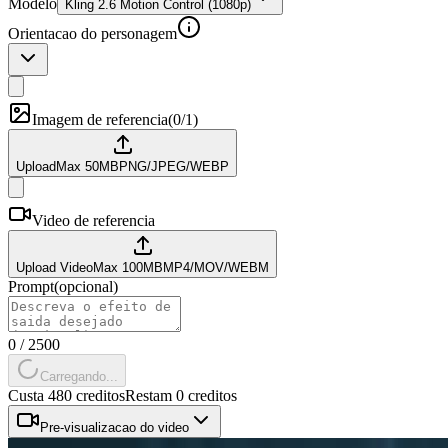
Modelo
Kling 2.6 Motion Control (1080p)
Orientacao do personagem
Imagem de referencia
(
0/1
)
Upload
Max
50
MB
PNG/JPEG/WEBP
Video de referencia
Upload Video
Max
100
MB
MP4/MOV/WEBM
Prompt
(
opcional
)
0
/
2500
Carregando...
Custa 480 creditos
Restam 0 creditos
Pre-visualizacao do video