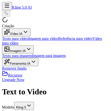
Kling 5.0 AI
Criação
Vídeo IA
Texto para vídeo
Imagem para vídeo
Referência para vídeo
Vídeo
para vídeo
Imagem IA
Texto para imagem
Imagem para imagem
Ferramenta IA
Remover fundo
Recursos
Upgrade Now
Text to Video
Modelo
Kling 5