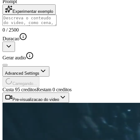
Prompt
Experimentar exemplo
0
/
2500
Duracao
Gerar audio
Advanced Settings
Carregando...
Custa 95 creditos
Restam 0 creditos
Pre-visualizacao do video