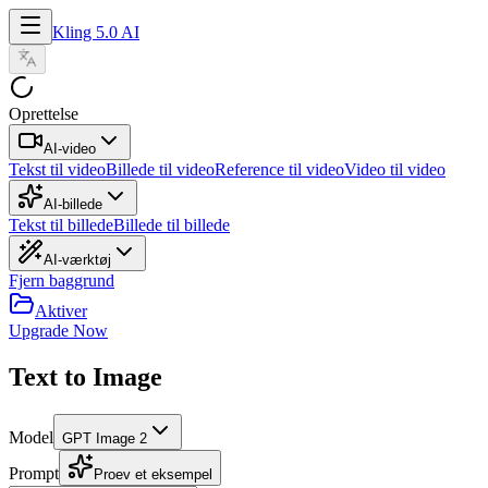
Kling 5.0 AI
Oprettelse
AI-video
Tekst til video
Billede til video
Reference til video
Video til video
AI-billede
Tekst til billede
Billede til billede
AI-værktøj
Fjern baggrund
Aktiver
Upgrade Now
Text to Image
Model
GPT Image 2
Prompt
Proev et eksempel