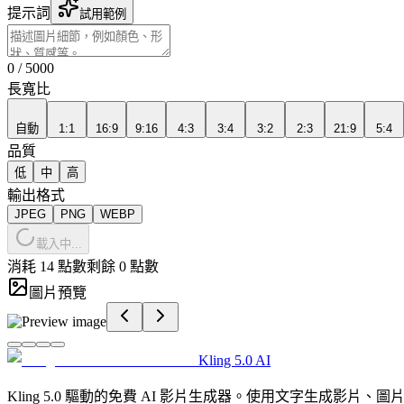
提示詞
試用範例
0
/
5000
長寬比
自動
1:1
16:9
9:16
4:3
3:4
3:2
2:3
21:9
5:4
品質
低
中
高
輸出格式
JPEG
PNG
WEBP
載入中...
消耗 14 點數
剩餘 0 點數
圖片預覽
Kling 5.0 AI
Kling 5.0 驅動的免費 AI 影片生成器。使用文字生成影片