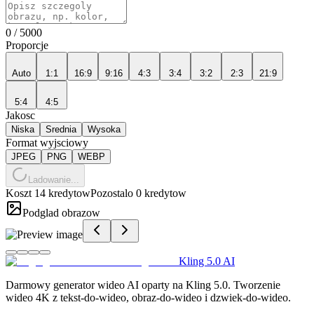
0
/
5000
Proporcje
Auto
1:1
16:9
9:16
4:3
3:4
3:2
2:3
21:9
5:4
4:5
Jakosc
Niska
Srednia
Wysoka
Format wyjsciowy
JPEG
PNG
WEBP
Ladowanie...
Koszt 14 kredytow
Pozostalo 0 kredytow
Podglad obrazow
Kling 5.0 AI
Darmowy generator wideo AI oparty na Kling 5.0. Tworzenie
wideo 4K z tekst-do-wideo, obraz-do-wideo i dzwiek-do-wideo.