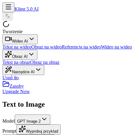
Kling 5.0 AI
Tworzenie
Wideo AI
Tekst na wideo
Obraz na wideo
Referencja na wideo
Wideo na wideo
Obraz AI
Tekst na obraz
Obraz na obraz
Narzędzie AI
Usuń tło
Zasoby
Upgrade Now
Text to Image
Model
GPT Image 2
Prompt
Wyprobuj przyklad