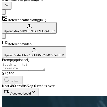
Referentieafbeelding
(
0/1
)
Upload
Max
50
MB
PNG/JPEG/WEBP
Referentievideo
Upload Video
Max
100
MB
MP4/MOV/WEBM
Prompt
(
optioneel
)
0
/
2500
Laden...
Kost 480 credits
Nog 0 credits over
Videovoorbeeld