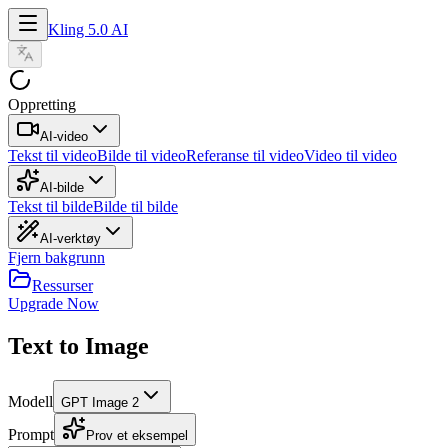
Kling 5.0 AI
Oppretting
AI-video
Tekst til video
Bilde til video
Referanse til video
Video til video
AI-bilde
Tekst til bilde
Bilde til bilde
AI-verktøy
Fjern bakgrunn
Ressurser
Upgrade Now
Text to Image
Modell
GPT Image 2
Prompt
Prov et eksempel