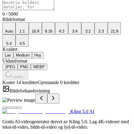
0
/
5000
Bildeformat
Auto
1:1
16:9
9:16
4:3
3:4
3:2
2:3
21:9
5:4
4:5
Kvalitet
Lav
Medium
Hoy
Utdataformat
JPEG
PNG
WEBP
Laster...
Koster 14 kreditter
Gjenstande 0 kreditter
Bildeforhandsvisning
Kling 5.0 AI
Gratis AI-videogenerator drevet av Kling 5.0. Lag 4K-videoer med
tekst-til-video, bilde-til-video og lyd-til-video.