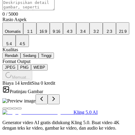
0
/
5000
Rasio Aspek
Otomatis
1:1
16:9
9:16
4:3
3:4
3:2
2:3
21:9
5:4
4:5
Kualitas
Rendah
Sedang
Tinggi
Format Output
JPEG
PNG
WEBP
Memuat...
Biaya 14 kredit
Sisa 0 kredit
Pratinjau Gambar
Kling 5.0 AI
Generator video AI gratis didukung Kling 5.0. Buat video 4K
dengan teks ke video, gambar ke video, dan audio ke video.