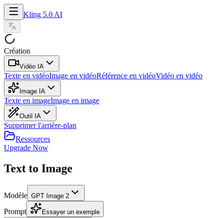
Kling 5.0 AI
Création
Vidéo IA
Texte en vidéo
Image en vidéo
Référence en vidéo
Vidéo en vidéo
Image IA
Texte en image
Image en image
Outil IA
Supprimer l'arrière-plan
Ressources
Upgrade Now
Text to Image
Modèle
GPT Image 2
Prompt
Essayer un exemple