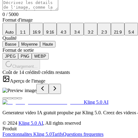
0
/
5000
Format d'image
Auto
1:1
16:9
9:16
4:3
3:4
3:2
2:3
21:9
5:4
Qualité
Basse
Moyenne
Haute
Format de sortie
JPEG
PNG
WEBP
Chargement...
Coût de 14 crédits
0 crédits restants
Aperçu de l'image
Kling 5.0 AI
Generateur video IA gratuit propulse par Kling 5.0. Creez des videos 
©
2024
Kling 5.0 AI
, All rights reserved
Produit
Fonctionnalites Kling 5.0
Tarifs
Questions frequentes